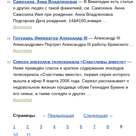
Самохина, Анна Владленовна
— В Википедии есть статьи
88
о других людях с такой фамилией, см. Самохина. Анна
Самохина Имя при рождении: Анна Владленовна
Подгорная Дата рождения: 14&#160;января …
Википедия
Государь Император Александр III
— Александр III
89
Александрович Портрет Александра III работы Крамского …
Википедия
Список эпизодов телесериала «Счастливы вместе»
—
90
Ниже приведён список и краткое содержание эпизодов
телесериала «Счастливы вместе», первая серия которого
вышла в эфир 8 марта 2006 года. Сериал рассказывает о
недовольном жизнью продавце обуви Геннадии Букине и
его семье, а также соседях и других …
Википедия
Страницы
←
Предыдущая
Следующая
→
1
2
3
4
5
6
7
8
9
10
11