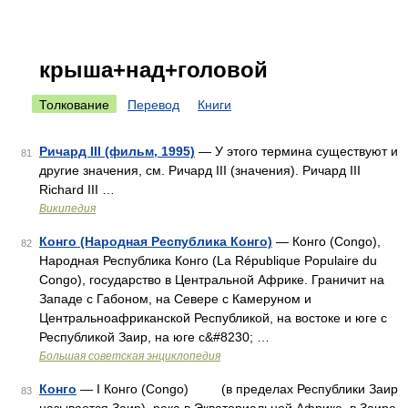
крыша+над+головой
Толкование
Перевод
Книги
Ричард III (фильм, 1995)
— У этого термина существуют и
81
другие значения, см. Ричард III (значения). Ричард III
Richard III …
Википедия
Конго (Народная Республика Конго)
— Конго (Congo),
82
Народная Республика Конго (La République Populaire du
Congo), государство в Центральной Африке. Граничит на
Западе с Габоном, на Севере с Камеруном и
Центральноафриканской Республикой, на востоке и юге с
Республикой Заир, на юге с&#8230; …
Большая советская энциклопедия
Конго
— I Конго (Congo) (в пределах Республики Заир
83