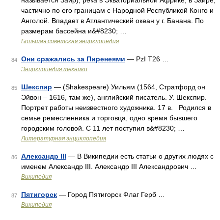
называется Заир), река в Экваториальной Африке, в Заире,
частично по его границам с Народной Республикой Конго и
Анголой. Впадает в Атлантический океан у г. Банана. По
размерам бассейна и&#8230; …
Большая советская энциклопедия
Они сражались за Пиренеями
— PzI T26 …
84
Энциклопедия техники
Шекспир
— (Shakespeare) Уильям (1564, Стратфорд он
85
Эйвон – 1616, там же), английский писатель. У. Шекспир.
Портрет работы неизвестного художника. 17 в. Родился в
семье ремесленника и торговца, одно время бывшего
городским головой. С 11 лет поступил в&#8230; …
Литературная энциклопедия
Александр III
— В Википедии есть статьи о других людях с
86
именем Александр III. Александр III Александрович …
Википедия
Пятигорск
— Город Пятигорск Флаг Герб …
87
Википедия